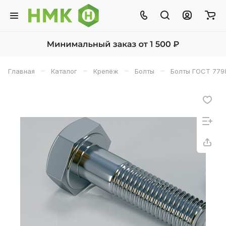
–
–
–
–
Главная
Каталог
Крепёж
Болты
Болты ГОСТ 779