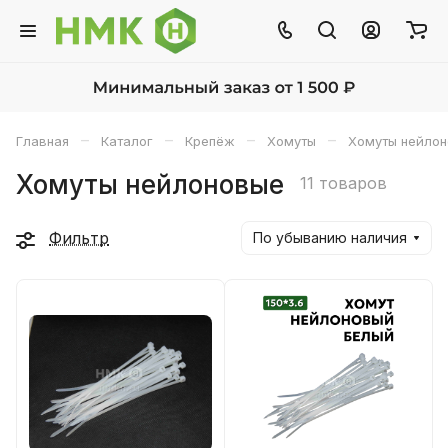
–
–
–
–
Главная
Каталог
Крепёж
Хомуты
Хомуты нейло
Хомуты нейлоновые
11 товаров
Фильтр
По убыванию наличия