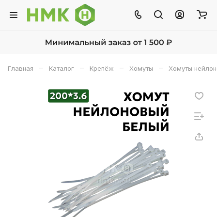
–
–
–
–
Главная
Каталог
Крепёж
Хомуты
Хомуты нейло