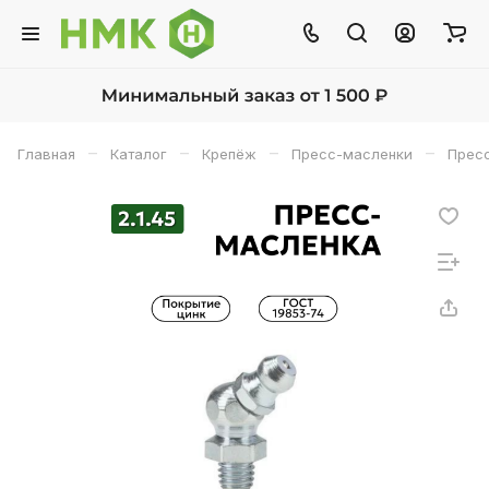
–
–
–
–
Главная
Каталог
Крепёж
Пресс-масленки
Прес